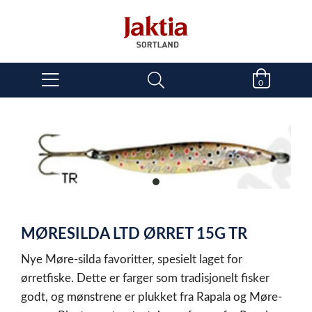
0
item
0
Item
1
MØRESILDA LTD ØRRET 15G TR
of
1
Nye Møre-silda favoritter, spesielt laget for
ørretfiske. Dette er farger som tradisjonelt fisker
godt, og mønstrene er plukket fra Rapala og Møre-