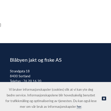
}
Blåbyen jakt og fiske AS
Strandgata 18
8400 Sortland
Telefon: :
76 20 16 20
E-post:
post@jaktfiske.no
Vi bruker informasjonskapsler (cookies) slik at vi kan yte deg
bedre service. Informasjonskapslene blir hovedsakelig benyttet
for trafikkmåling og optimalisering av tjenesten. Du kan også lese
© Blåbyen jakt og fiske AS |
Nettbutikk levert av Kréatif
mer om vår bruk av informasjonskapsler
her
.