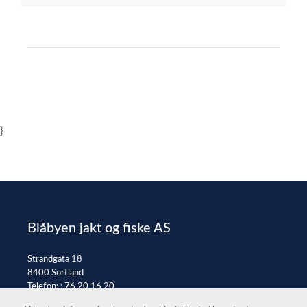
}
Blåbyen jakt og fiske AS
Strandgata 18
8400 Sortland
Telefon: :
76 20 16 20
E-post:
post@jaktfiske.no