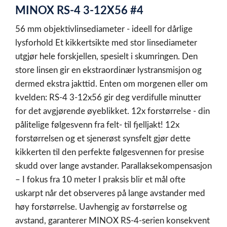
MINOX RS-4 3-12X56 #4
of
1
56 mm objektivlinsediameter - ideell for dårlige
lysforhold Et kikkertsikte med stor linsediameter
utgjør hele forskjellen, spesielt i skumringen. Den
store linsen gir en ekstraordinær lystransmisjon og
dermed ekstra jakttid. Enten om morgenen eller om
kvelden: RS-4 3-12x56 gir deg verdifulle minutter
for det avgjørende øyeblikket. 12x forstørrelse - din
pålitelige følgesvenn fra felt- til fjelljakt! 12x
forstørrelsen og et sjenerøst synsfelt gjør dette
kikkerten til den perfekte følgesvennen for presise
skudd over lange avstander. Parallaksekompensasjon
– I fokus fra 10 meter I praksis blir et mål ofte
uskarpt når det observeres på lange avstander med
høy forstørrelse. Uavhengig av forstørrelse og
avstand, garanterer MINOX RS-4-serien konsekvent