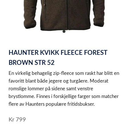
item
0
Item
1
HAUNTER KVIKK FLEECE FOREST
of
1
BROWN STR 52
En virkelig behagelig zip-fleece som raskt har blitt en
favoritt blant både jegere og turgåere. Moderat
romslige lommer på sidene samt venstre
brystlomme. Finnes i forskjellige farger som matcher
flere av Haunters populære fritidsbukser.
Kr
799