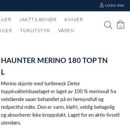
LOGG INN
LUER
JAKTTILBEHØR
KNIVER
0
UGER
TURUTSTYR
VÅPEN
HAUNTER MERINO 180 TOP TN
L
Merino skjorte med turtleneck Dette
toppkvalitetsbaselaget er laget av 100 % merinoull fra
velstående sauer behandlet på en hensynsfull og
redpectful måte. Den er varm, kløfri, veldig behagelig
og absorberer ikke kroppslukt. Laget for en aktiv livsstil
utendørs.