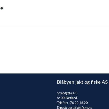
item
0
Blåbyen jakt og fiske AS
Strandgata 18
8400 Sortland
Telefon: :
76 20 16 20
E-post:
post@jaktfiske.no