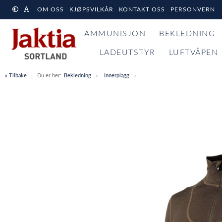
OM OSS
KJØPSVILKÅR
KONTAKT OSS
PERSONVERN
AMMUNISJON
BEKLEDNING
LADEUTSTYR
LUFTVÅPEN
« Tilbake
Du er her:
Bekledning
Innerplagg