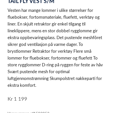
TAIL FLY VEST S/M
of
1
Vesten har mange lommer i ulike størrelser for
fluebokser, fortomsmateriale, fluefett, verktøy og
liner. En skjult retraktor gir enkel tilgang til
lineklippere, mens en stor dobbel rygglomme gir
ekstra oppbevaringsplass. Det pustende meshfôret
sikrer god ventilasjon på varme dager. To
brystlommer Retraktor for verktøy Flere små
lommer for fluebokser, fortommer og fluefett To
store rygglommer D-ring på ryggen for feste av håv
Svært pustende mesh for optimal
luftgjennomstrømning Skumpolstret nakkeparti for
ekstra komfort.
Kr
1 199