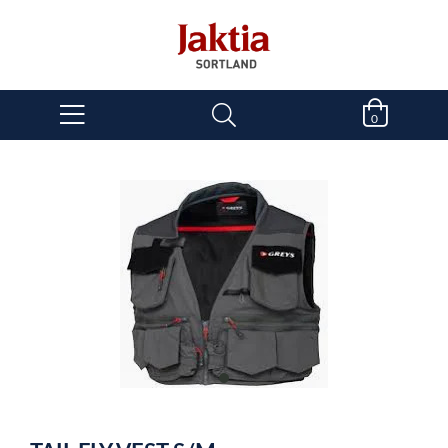
0
item
0
Item
1