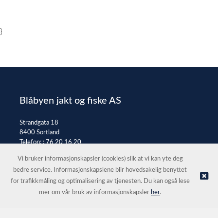
}
Blåbyen jakt og fiske AS
Strandgata 18
8400 Sortland
Telefon: :
76 20 16 20
E-post:
post@jaktfiske.no
Vi bruker informasjonskapsler (cookies) slik at vi kan yte deg
bedre service. Informasjonskapslene blir hovedsakelig benyttet
for trafikkmåling og optimalisering av tjenesten. Du kan også lese
© Blåbyen jakt og fiske AS |
Nettbutikk levert av Kréatif
mer om vår bruk av informasjonskapsler
her
.