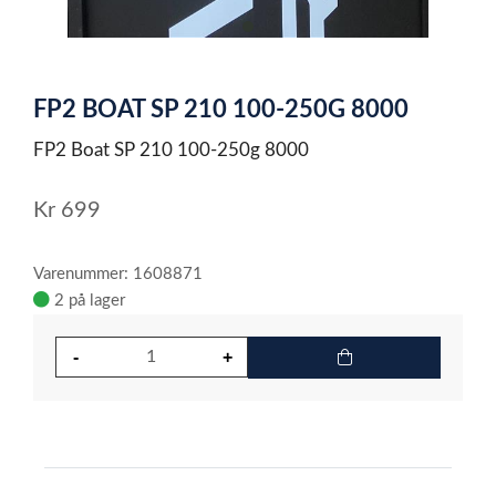
item
0
Item
1
FP2 BOAT SP 210 100-250G 8000
of
1
FP2 Boat SP 210 100-250g 8000
Kr
699
Varenummer: 1608871
2 på lager