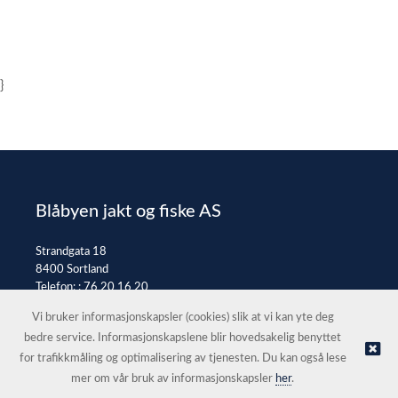
}
Blåbyen jakt og fiske AS
Strandgata 18
8400 Sortland
Telefon: :
76 20 16 20
E-post:
post@jaktfiske.no
Vi bruker informasjonskapsler (cookies) slik at vi kan yte deg
bedre service. Informasjonskapslene blir hovedsakelig benyttet
for trafikkmåling og optimalisering av tjenesten. Du kan også lese
© Blåbyen jakt og fiske AS |
Nettbutikk levert av Kréatif
mer om vår bruk av informasjonskapsler
her
.