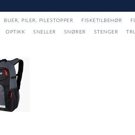
BUER, PILER, PILESTOPPER
FISKETILBEHØR
F
OPTIKK
SNELLER
SNØRER
STENGER
TR
item
0