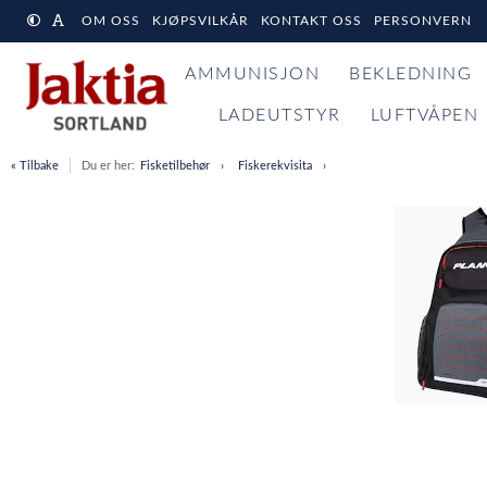
OM OSS
KJØPSVILKÅR
KONTAKT OSS
PERSONVERN
AMMUNISJON
BEKLEDNING
LADEUTSTYR
LUFTVÅPEN
« Tilbake
Du er her:
Fisketilbehør
Fiskerekvisita
Item
1
of