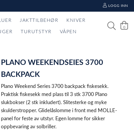
LOGG INN
LUER
JAKTTILBEHØR
KNIVER
0
UGER
TURUTSTYR
VÅPEN
PLANO WEEKENDSEIES 3700
BACKPACK
Plano Weekend Series 3700 backpack fiskesekk.
Praktisk fiskesekk med plass til 3 stk 3700 Plano
slukbokser (2 stk inkludert). Slitesterke og myke
skulderstropper. Glidelåslomme i front med MOLLE-
panel for feste av utstyr. Egen lomme for sikker
oppbevaring av solbriller.