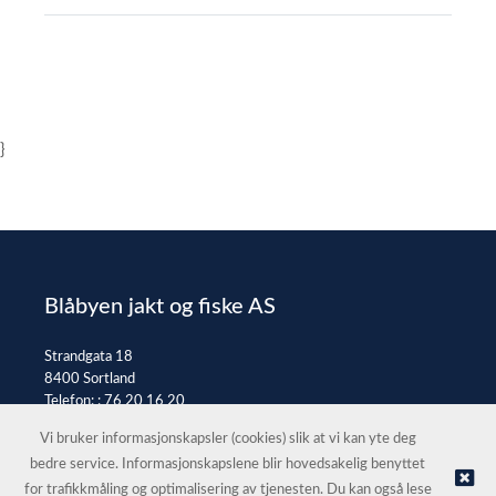
}
Blåbyen jakt og fiske AS
Strandgata 18
8400 Sortland
Telefon: :
76 20 16 20
E-post:
post@jaktfiske.no
Vi bruker informasjonskapsler (cookies) slik at vi kan yte deg
bedre service. Informasjonskapslene blir hovedsakelig benyttet
for trafikkmåling og optimalisering av tjenesten. Du kan også lese
© Blåbyen jakt og fiske AS |
Nettbutikk levert av Kréatif