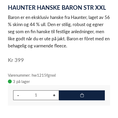
1
HAUNTER HANSKE BARON STR XXL
of
1
Baron er en eksklusiv hanske fra Haunter, laget av 56
% skinn og 44 % ull. Den er stilig, robust og egner
seg som en fin hanske til festlige anledninger, men
like godt når du er ute på jakt. Baron er fôret med en
behagelig og varmende fleece.
Kr
399
Varenummer: hw1215fgrxxl
3 på lager