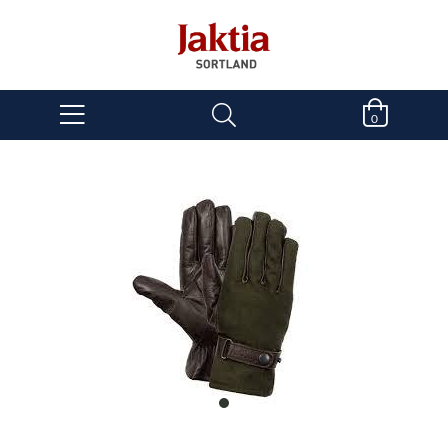
0
item
0
Item