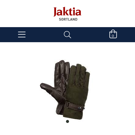
0
item
0
Item