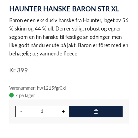
1
HAUNTER HANSKE BARON STR XL
of
1
Baron er en eksklusiv hanske fra Haunter, laget av 56
% skinn og 44 % ull. Den er stilig, robust og egner
seg som en fin hanske til festlige anledninger, men
like godt når du er ute på jakt. Baron er fôret med en
behagelig og varmende fleece.
Kr
399
Varenummer: hw1215fgr0xl
7 på lager