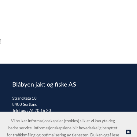
}
Blåbyen jakt og fiske AS
Strandgata 18
8400 Sortland
Telefon: :
76 20 16 20
E-post:
post@jaktfiske.no
Vi bruker informasjonskapsler (cookies) slik at vi kan yte deg
bedre service. Informasjonskapslene blir hovedsakelig benyttet
for trafikkmåling og optimalisering av tjenesten. Du kan også lese
© Blåbyen jakt og fiske AS |
Nettbutikk levert av Kréatif