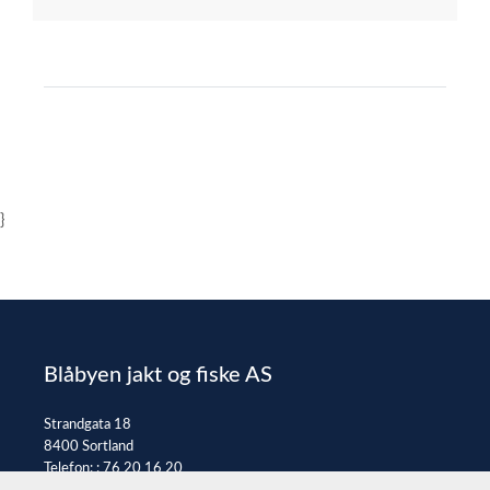
}
Blåbyen jakt og fiske AS
Strandgata 18
8400 Sortland
Telefon: :
76 20 16 20