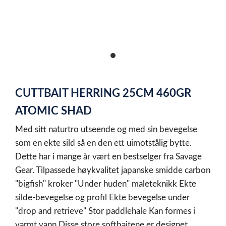
item
0
Item
1
CUTTBAIT HERRING 25CM 460GR
of
1
ATOMIC SHAD
Med sitt naturtro utseende og med sin bevegelse
som en ekte sild så en den ett uimotstålig bytte.
Dette har i mange år vært en bestselger fra Savage
Gear. Tilpassede høykvalitet japanske smidde carbon
"bigfish" kroker "Under huden" maleteknikk Ekte
silde-bevegelse og profil Ekte bevegelse under
"drop and retrieve" Stor paddlehale Kan formes i
varmt vann Disse store softbaitene er designet