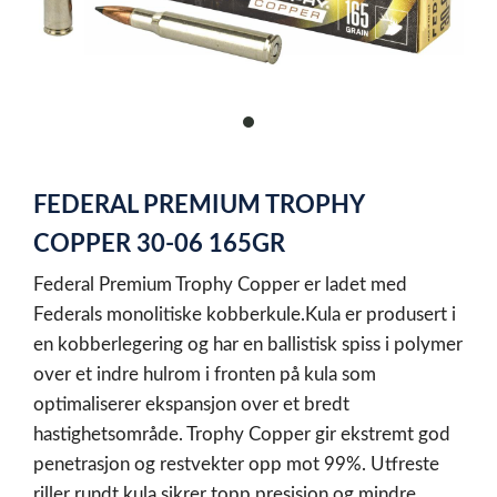
item
0
Item
1
FEDERAL PREMIUM TROPHY
of
1
COPPER 30-06 165GR
Federal Premium Trophy Copper er ladet med
Federals monolitiske kobberkule.Kula er produsert i
en kobberlegering og har en ballistisk spiss i polymer
over et indre hulrom i fronten på kula som
optimaliserer ekspansjon over et bredt
hastighetsområde. Trophy Copper gir ekstremt god
penetrasjon og restvekter opp mot 99%. Utfreste
riller rundt kula sikrer topp presisjon og mindre