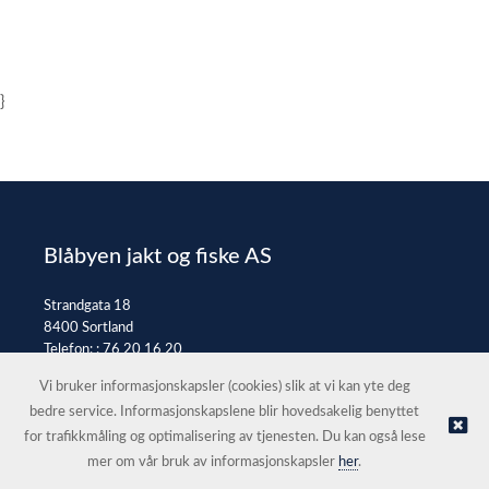
}
Blåbyen jakt og fiske AS
Strandgata 18
8400 Sortland
Telefon: :
76 20 16 20
E-post:
post@jaktfiske.no
Vi bruker informasjonskapsler (cookies) slik at vi kan yte deg
bedre service. Informasjonskapslene blir hovedsakelig benyttet
for trafikkmåling og optimalisering av tjenesten. Du kan også lese
© Blåbyen jakt og fiske AS |
Nettbutikk levert av Kréatif
mer om vår bruk av informasjonskapsler
her
.