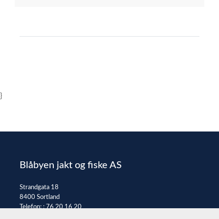
}
Blåbyen jakt og fiske AS
Strandgata 18
8400 Sortland
Telefon: :
76 20 16 20
E-post:
post@jaktfiske.no