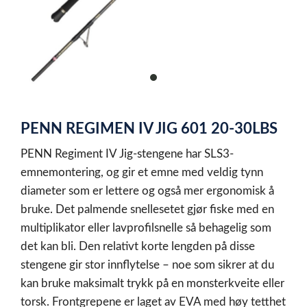
item
0
Item
1
PENN REGIMEN IV JIG 601 20-30LBS
of
1
PENN Regiment IV Jig-stengene har SLS3-
emnemontering, og gir et emne med veldig tynn
diameter som er lettere og også mer ergonomisk å
bruke. Det palmende snellesetet gjør fiske med en
multiplikator eller lavprofilsnelle så behagelig som
det kan bli. Den relativt korte lengden på disse
stengene gir stor innflytelse – noe som sikrer at du
kan bruke maksimalt trykk på en monsterkveite eller
torsk. Frontgrepene er laget av EVA med høy tetthet