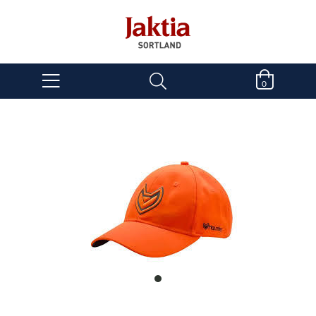
0
item
0
Item
1