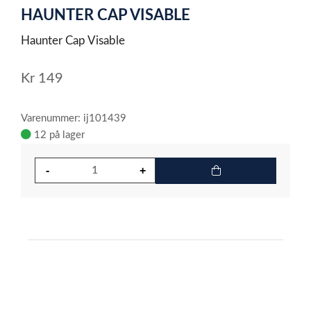
HAUNTER CAP VISABLE
of
1
Haunter Cap Visable
Kr
149
Varenummer: ij101439
12 på lager