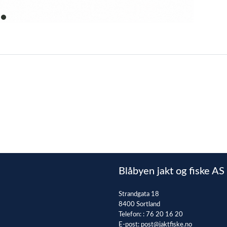
item
0
Blåbyen jakt og fiske AS
Strandgata 18
8400 Sortland
Telefon: :
76 20 16 20
E-post:
post@jaktfiske.no