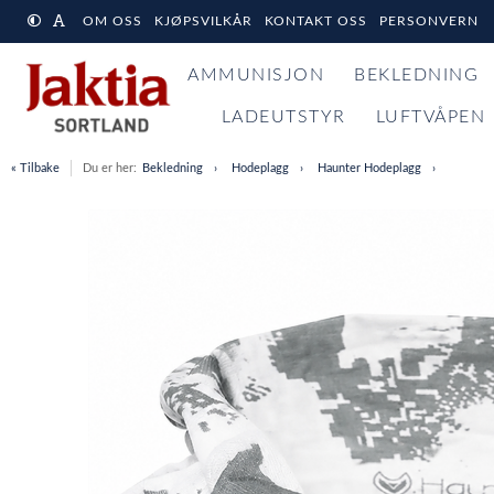
OM OSS
KJØPSVILKÅR
KONTAKT OSS
PERSONVERN
AMMUNISJON
BEKLEDNING
LADEUTSTYR
LUFTVÅPEN
« Tilbake
Du er her:
Bekledning
Hodeplagg
Haunter Hodeplagg