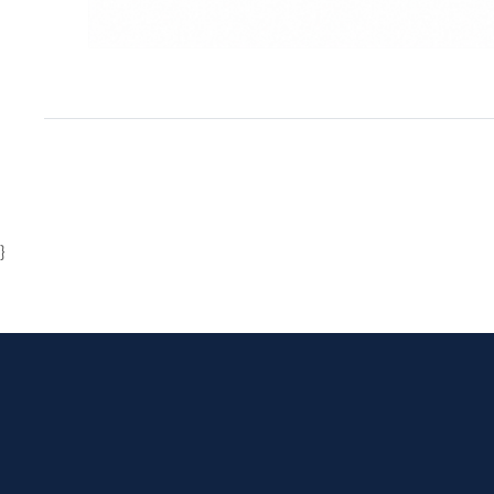
Item
1
of
1
}