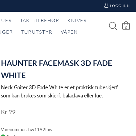
LOGG INN
LUER
JAKTTILBEHØR
KNIVER
0
UGER
TURUTSTYR
VÅPEN
HAUNTER FACEMASK 3D FADE
WHITE
Neck Gaiter 3D Fade White er et praktisk tubeskjerf
som kan brukes som skjerf, balaclava eller lue.
Kr
99
Varenummer: hw1192faw