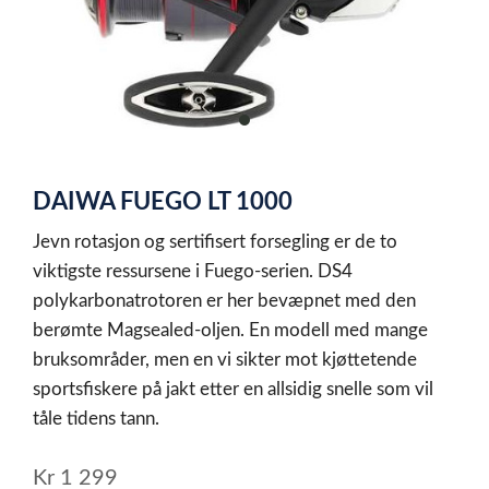
item
0
Item
1
DAIWA FUEGO LT 1000
of
1
Jevn rotasjon og sertifisert forsegling er de to
viktigste ressursene i Fuego-serien. DS4
polykarbonatrotoren er her bevæpnet med den
berømte Magsealed-oljen. En modell med mange
bruksområder, men en vi sikter mot kjøttetende
sportsfiskere på jakt etter en allsidig snelle som vil
tåle tidens tann.
Kr
1 299