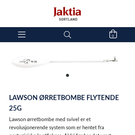
0
item
0
Item
1
LAWSON ØRRETBOMBE FLYTENDE
of
1
25G
Lawson ørretbombe med svivel er et
revolusjonerende system som er hentet fra