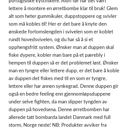
portugisiske kystfiskere. Aldri før har det vært
lettere å montere en ørretbombe klar til bruk! Glem
alt som heter gummikuler, duppstoppere og svivler
som må kobles til! Her er det bare å knyte den
ønskede fortomslengden i svivelen som er koblet
rundt hovedsvivelen, og du har så å si et
opphengsfritt system. Ønsker man at duppen skal
fiske dypere, kobler man bare på et pærebly i
hempen til duppen så er det problemet løst. Ønsker
man en tyngre eller lettere dupp, er det bare å koble
av duppen det fiskes med til en som er tyngre,
lettere eller har annen synkegrad. Denne duppen gir
også en bedre feeling enn gjennomløpsduppene
under selve fighten, da man slipper tyngden av
duppen på hovedsena. Denne ørretbomben har
allerede tatt bombarda landet Danmark med full
storm, Norge neste! NB: Produkter avviker fra