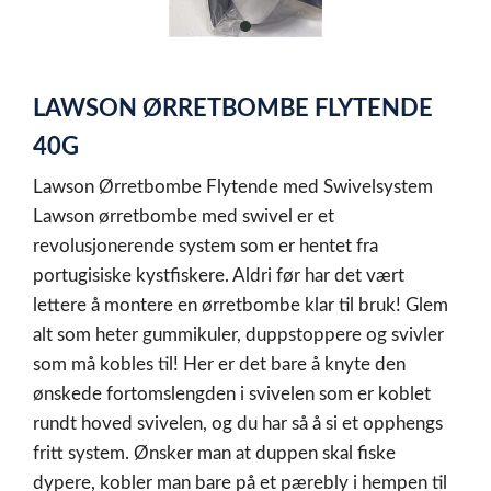
item
0
Item
1
LAWSON ØRRETBOMBE FLYTENDE
of
1
40G
Lawson Ørretbombe Flytende med Swivelsystem
Lawson ørretbombe med swivel er et
revolusjonerende system som er hentet fra
portugisiske kystfiskere. Aldri før har det vært
lettere å montere en ørretbombe klar til bruk! Glem
alt som heter gummikuler, duppstoppere og svivler
som må kobles til! Her er det bare å knyte den
ønskede fortomslengden i svivelen som er koblet
rundt hoved svivelen, og du har så å si et opphengs
fritt system. Ønsker man at duppen skal fiske
dypere, kobler man bare på et pærebly i hempen til