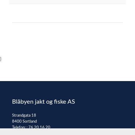
}
Blåbyen jakt og fiske AS
Strandgata 18
8400 Sortland
Telefon: :
76 20 16 20
E-post:
post@jaktfiske.no