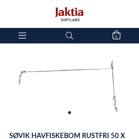
0
item
0
Item
1
SØVIK HAVFISKEBOM RUSTFRI 50 X
of