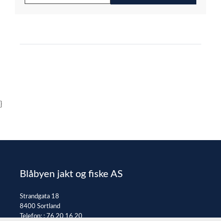
}
Blåbyen jakt og fiske AS
Strandgata 18
8400 Sortland
Telefon: :
76 20 16 20