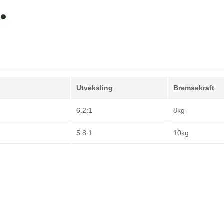
item
0
Utveksling
Bremsekraft
6.2:1
8kg
5.8:1
10kg