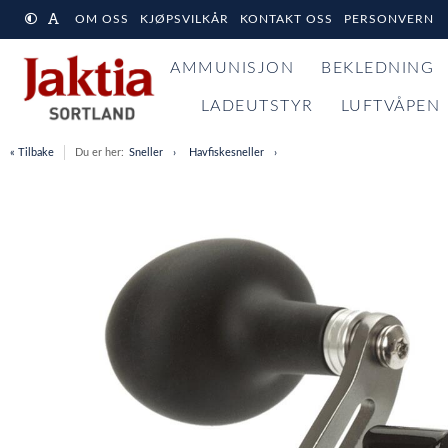
OM OSS
KJØPSVILKÅR
KONTAKT OSS
PERSONVERN
AMMUNISJON
BEKLEDNING
LADEUTSTYR
LUFTVÅPEN
« Tilbake
Du er her:
Sneller
Havfiskesneller