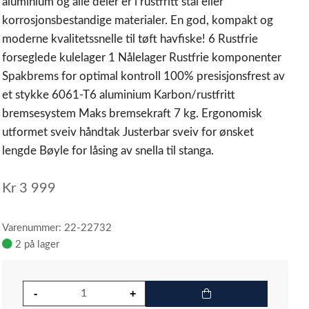
aluminium og alle deler er i rustfritt stål eller
korrosjonsbestandige materialer. En god, kompakt og
moderne kvalitetssnelle til tøft havfiske! 6 Rustfrie
forseglede kulelager 1 Nålelager Rustfrie komponenter
Spakbrems for optimal kontroll 100% presisjonsfrest av
et stykke 6061-T6 aluminium Karbon/rustfritt
bremsesystem Maks bremsekraft 7 kg. Ergonomisk
utformet sveiv håndtak Justerbar sveiv for ønsket
lengde Bøyle for låsing av snella til stanga.
Kr
3 999
Varenummer: 22-22732
2 på lager