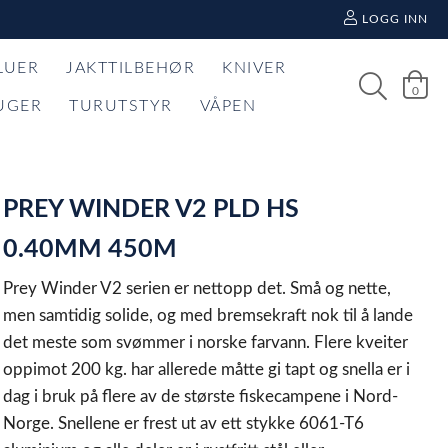
LOGG INN
LUER
JAKTTILBEHØR
KNIVER
0
UGER
TURUTSTYR
VÅPEN
PREY WINDER V2 PLD HS
0.40MM 450M
Prey Winder V2 serien er nettopp det. Små og nette,
men samtidig solide, og med bremsekraft nok til å lande
det meste som svømmer i norske farvann. Flere kveiter
oppimot 200 kg. har allerede måtte gi tapt og snella er i
dag i bruk på flere av de største fiskecampene i Nord-
Norge. Snellene er frest ut av ett stykke 6061-T6