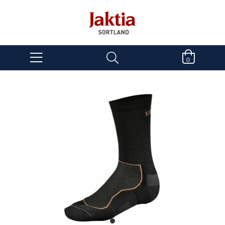
0
item