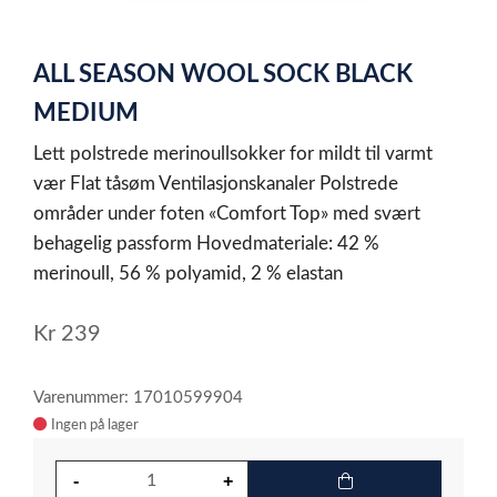
0
Item
1
ALL SEASON WOOL SOCK BLACK
of
1
MEDIUM
Lett polstrede merinoullsokker for mildt til varmt
vær Flat tåsøm Ventilasjonskanaler Polstrede
områder under foten «Comfort Top» med svært
behagelig passform Hovedmateriale: 42 %
merinoull, 56 % polyamid, 2 % elastan
Kr
239
Varenummer: 17010599904
Ingen på lager