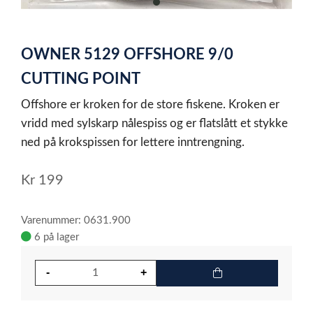
item
0
Item
1
OWNER 5129 OFFSHORE 9/0
of
1
CUTTING POINT
Offshore er kroken for de store fiskene. Kroken er
vridd med sylskarp nålespiss og er flatslått et stykke
ned på krokspissen for lettere inntrengning.
Kr
199
Varenummer: 0631.900
6 på lager