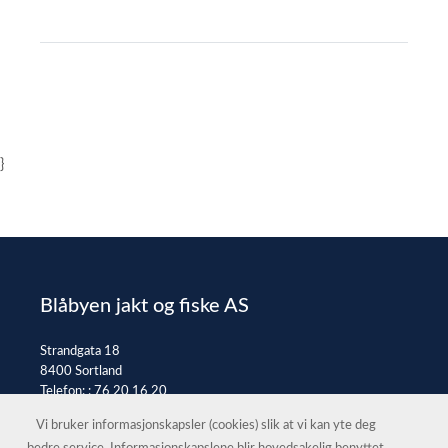
}
Blåbyen jakt og fiske AS
Strandgata 18
8400 Sortland
Telefon: :
76 20 16 20
E-post:
post@jaktfiske.no
Vi bruker informasjonskapsler (cookies) slik at vi kan yte deg