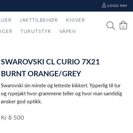
LOGG INN
LUER
JAKTTILBEHØR
KNIVER
0
UGER
TURUTSTYR
VÅPEN
SWAROVSKI CL CURIO 7X21
BURNT ORANGE/GREY
Swarovski sin minste og letteste kikkert. Ypperlig til tur
og rypejakt hvor grammene teller og hvor man samtidig
ønsker god optikk.
Kr
8 500