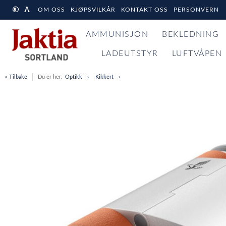
OM OSS
KJØPSVILKÅR
KONTAKT OSS
PERSONVERN
AMMUNISJON
BEKLEDNING
LADEUTSTYR
LUFTVÅPEN
« Tilbake
Du er her:
Optikk
Kikkert