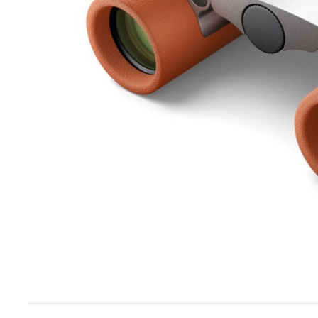
Item
1
of