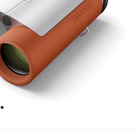
item
0