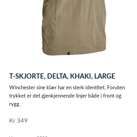
item
0
Item
1
T-SKJORTE, DELTA, KHAKI, LARGE
of
1
Winchester sine klær har en sterk identitet. Foruten
trykket er det gjenkjennende linjer både i front og
rygg.
Kr
349