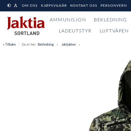
OM OSS
KJØPSVILKÅR
KONTAKT OSS
PERSONVERN
AMMUNISJON
BEKLEDNING
LADEUTSTYR
LUFTVÅPEN
« Tilbake
Du er her:
Bekledning
Jaktjakker