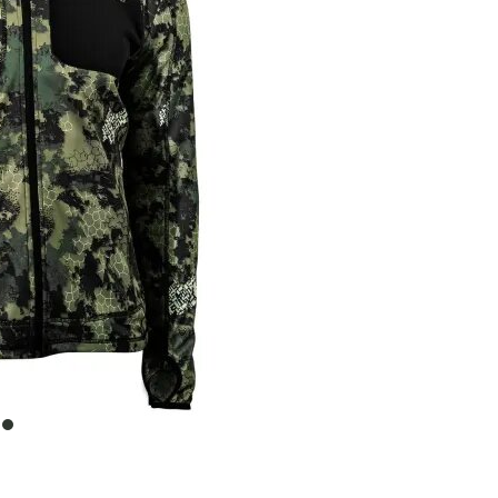
item
0