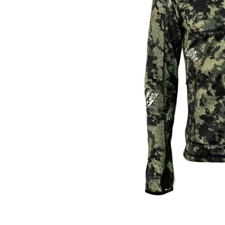
Item
1