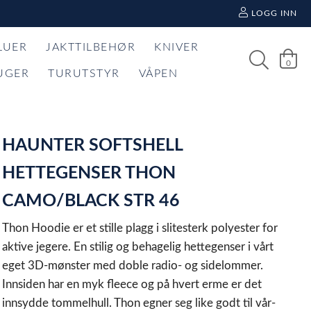
LOGG INN
LUER
JAKTTILBEHØR
KNIVER
0
UGER
TURUTSTYR
VÅPEN
HAUNTER SOFTSHELL
HETTEGENSER THON
CAMO/BLACK STR 46
Thon Hoodie er et stille plagg i slitesterk polyester for
aktive jegere. En stilig og behagelig hettegenser i vårt
eget 3D-mønster med doble radio- og sidelommer.
Innsiden har en myk fleece og på hvert erme er det
innsydde tommelhull. Thon egner seg like godt til vår-