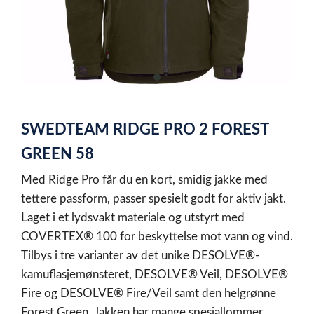
item
0
Item
1
SWEDTEAM RIDGE PRO 2 FOREST
of
1
GREEN 58
Med Ridge Pro får du en kort, smidig jakke med
tettere passform, passer spesielt godt for aktiv jakt.
Laget i et lydsvakt materiale og utstyrt med
COVERTEX® 100 for beskyttelse mot vann og vind.
Tilbys i tre varianter av det unike DESOLVE®-
kamuflasjemønsteret, DESOLVE® Veil, DESOLVE®
Fire og DESOLVE® Fire/Veil samt den helgrønne
Forest Green. Jakken har mange spesiallommer