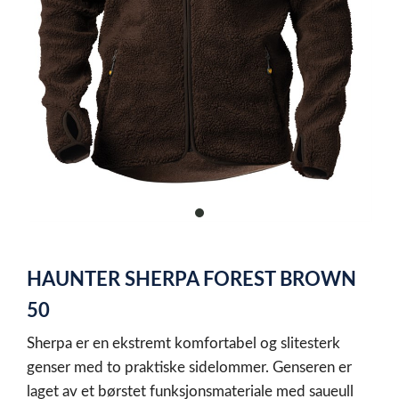
item
0
Item
1
HAUNTER SHERPA FOREST BROWN
of
1
50
Sherpa er en ekstremt komfortabel og slitesterk
genser med to praktiske sidelommer. Genseren er
laget av et børstet funksjonsmateriale med saueull