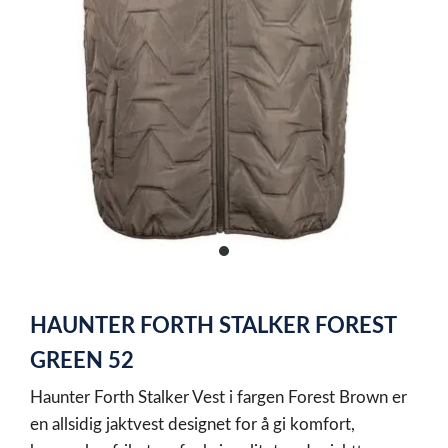
item
0
Item
1
HAUNTER FORTH STALKER FOREST
of
1
GREEN 52
Haunter Forth Stalker Vest i fargen Forest Brown er
en allsidig jaktvest designet for å gi komfort,