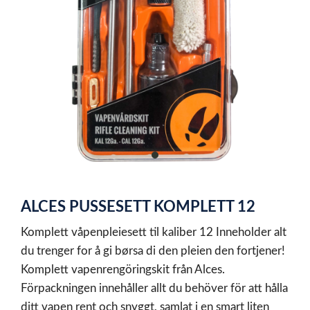
item
0
Item
1
ALCES PUSSESETT KOMPLETT 12
of
1
Komplett våpenpleiesett til kaliber 12 Inneholder alt
du trenger for å gi børsa di den pleien den fortjener!
Komplett vapenrengöringskit från Alces.
Förpackningen innehåller allt du behöver för att hålla
ditt vapen rent och snyggt, samlat i en smart liten