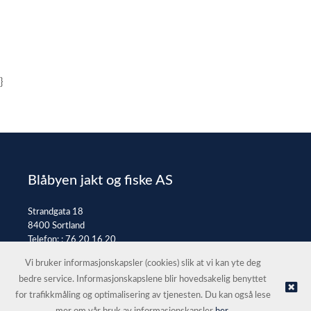
}
Blåbyen jakt og fiske AS
Strandgata 18
8400 Sortland
Telefon: :
76 20 16 20
E-post:
post@jaktfiske.no
Vi bruker informasjonskapsler (cookies) slik at vi kan yte deg
bedre service. Informasjonskapslene blir hovedsakelig benyttet
for trafikkmåling og optimalisering av tjenesten. Du kan også lese
© Blåbyen jakt og fiske AS |
Nettbutikk levert av Kréatif