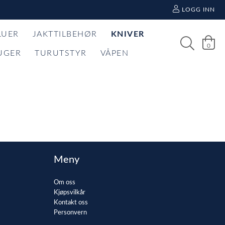
LOGG INN
LUER
JAKTTILBEHØR
KNIVER
0
UGER
TURUTSTYR
VÅPEN
Meny
Om oss
Kjøpsvilkår
Kontakt oss
Personvern