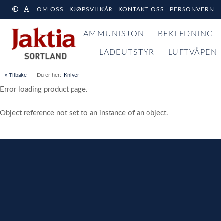
OM OSS
KJØPSVILKÅR
KONTAKT OSS
PERSONVERN
AMMUNISJON
BEKLEDNING
LADEUTSTYR
LUFTVÅPEN
« Tilbake
Du er her:
Kniver
Error loading product page.
Object reference not set to an instance of an object.