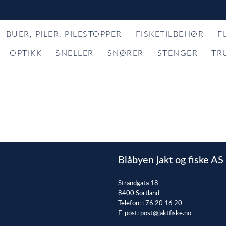
BUER, PILER, PILESTOPPER
FISKETILBEHØR
F
OPTIKK
SNELLER
SNØRER
STENGER
TR
Blåbyen jakt og fiske AS
Strandgata 18
8400 Sortland
Telefon: :
76 20 16 20
E-post:
post@jaktfiske.no