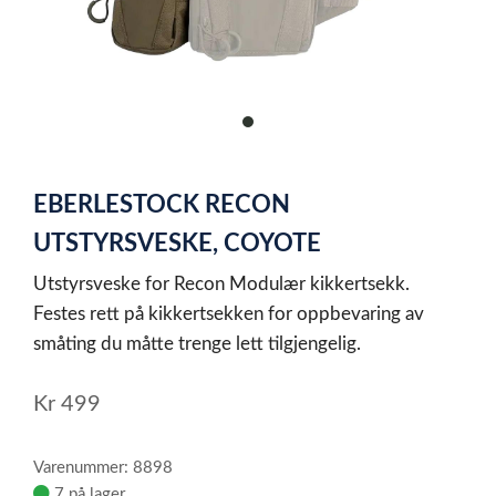
item
0
Item
1
EBERLESTOCK RECON
of
1
UTSTYRSVESKE, COYOTE
Utstyrsveske for Recon Modulær kikkertsekk.
Festes rett på kikkertsekken for oppbevaring av
småting du måtte trenge lett tilgjengelig.
Kr
499
Varenummer: 8898
7 på lager