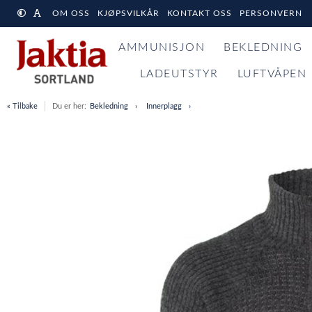
OM OSS
KJØPSVILKÅR
KONTAKT OSS
PERSONVERN
AMMUNISJON
BEKLEDNING
LADEUTSTYR
LUFTVÅPEN
« Tilbake
Du er her:
Bekledning
Innerplagg