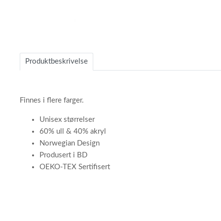
Item
1
of
Produktbeskrivelse
1
Finnes i flere farger.
Unisex størrelser
60% ull & 40% akryl
Norwegian Design
Produsert i BD
OEKO-TEX Sertifisert