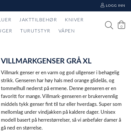
LOGG INN
LUER
JAKTTILBEHØR
KNIVER
0
UGER
TURUTSTYR
VÅPEN
VILLMARKGENSER GRÅ XL
Villmark genser er en varm og god ullgenser i behagelig
strikk. Genseren har høy hals med orange glidelås, og
tommelhull nederst på ermene. Denne genseren er en
favoritt for mange. Villmark-genseren er brukervennlig
middels tykk genser fint til tur eller hverdags. Super som
mellomlag under vindjakken på kaldere dager. Unisex
modell basert på herrestørrelser, så vi anbefaler damer å
gå ned en størrelse.