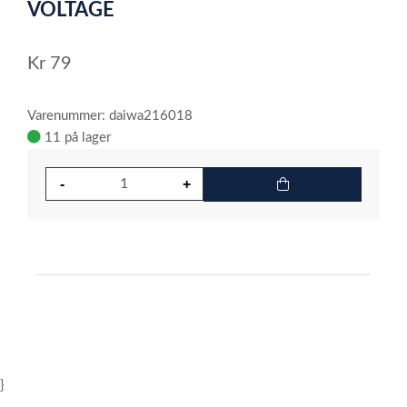
1
VOLTAGE
Kr
79
Varenummer: daiwa216018
11 på lager
}