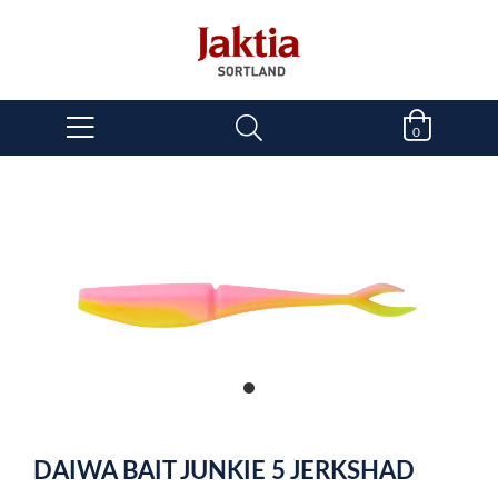
0
item
0
Item
1
DAIWA BAIT JUNKIE 5 JERKSHAD
of