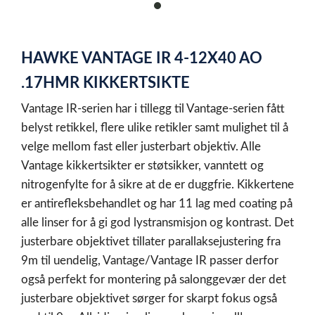
item
0
Item
1
HAWKE VANTAGE IR 4-12X40 AO
of
1
.17HMR KIKKERTSIKTE
Vantage IR-serien har i tillegg til Vantage-serien fått
belyst retikkel, flere ulike retikler samt mulighet til å
velge mellom fast eller justerbart objektiv. Alle
Vantage kikkertsikter er støtsikker, vanntett og
nitrogenfylte for å sikre at de er duggfrie. Kikkertene
er antirefleksbehandlet og har 11 lag med coating på
alle linser for å gi god lystransmisjon og kontrast. Det
justerbare objektivet tillater parallaksejustering fra
9m til uendelig, Vantage/Vantage IR passer derfor
også perfekt for montering på salonggevær der det
justerbare objektivet sørger for skarpt fokus også